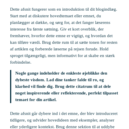
Dette afsnit fungerer som en introduktion til dit blogindlæg.
Start med at diskutere hovedtemaet eller emnet, du
planlægger at dække, og sørg for, at det fanger læserens
interesse fra første sætning. Giv et kort overblik, der
fremhæver, hvorfor dette emne er vigtigt, og hvordan det
kan tilføre værdi. Brug dette rum til at sætte tonen for resten
af artiklen og forberede læserne på rejsen forude. Hold
sproget tilgængeligt, men informativt for at skabe en stærk
forbindelse.
Nogle gange indeholder de enkleste øjeblikke den
dybeste visdom. Lad dine tanker falde til ro, og
klarhed vil finde dig. Brug dette citatrum til at dele
noget inspirerende eller reflekterende, perfekt tilpasset
temaet for din artikel.
Dette afsnit går dybere ind i det emne, der blev introduceret
tidligere, og udvider hovedideen med eksempler, analyser
eller yderligere kontekst. Brug denne sektion til at uddybe